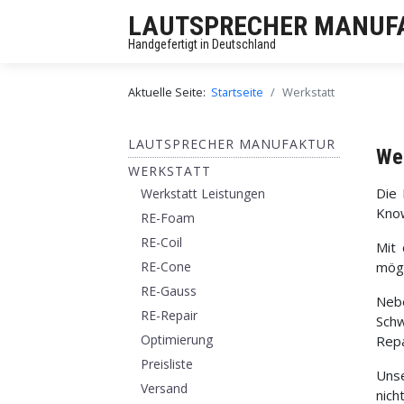
LAUTSPRECHER MANUF
Handgefertigt in Deutschland
Aktuelle Seite:
Startseite
Werkstatt
LAUTSPRECHER MANUFAKTUR
We
WERKSTATT
Die 
Werkstatt Leistungen
Know
RE-Foam
RE-Coil
Mit 
RE-Cone
mögl
RE-Gauss
Nebe
RE-Repair
Schw
Optimierung
Repa
Preisliste
Unse
Versand
nich